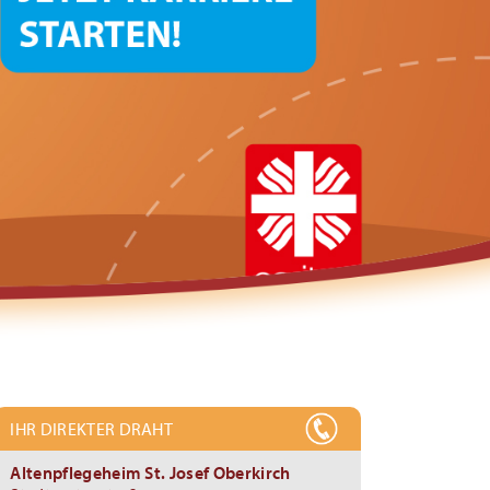
IHR DIREKTER DRAHT
Altenpflegeheim St. Josef Oberkirch