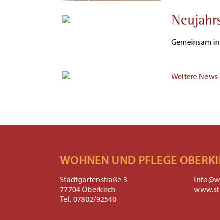
Neujahr
Gemeinsam ins
Weitere News 
WOHNEN UND PFLEGE OBERK
Stadtgartenstraße 3
info@w
77704 Oberkirch
www.st-
Tel. 07802/92540